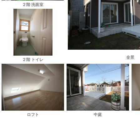
２階 洗面室
全景
２階 トイレ
ロフト
中庭