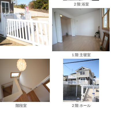
２階 浴室
１階 主寝室
階段室
２階 ホール